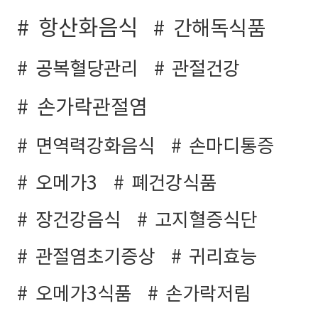
항산화음식
간해독식품
공복혈당관리
관절건강
손가락관절염
면역력강화음식
손마디통증
오메가3
폐건강식품
장건강음식
고지혈증식단
관절염초기증상
귀리효능
오메가3식품
손가락저림