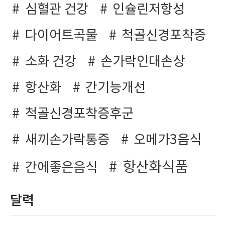
심혈관 건강
인슐린저항성
다이어트곡물
척골신경포착증
소화 건강
손가락인대손상
항산화
간기능개선
척골신경포착증후군
새끼손가락통증
오메가3음식
항산화식품
간에좋은음식
달력