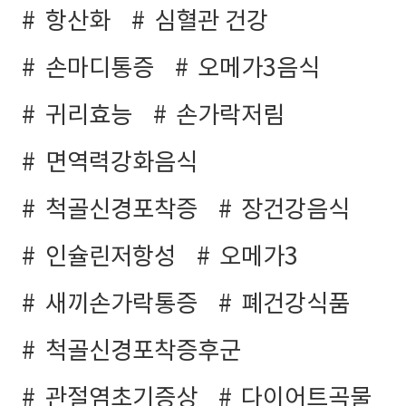
항산화
심혈관 건강
손마디통증
오메가3음식
귀리효능
손가락저림
면역력강화음식
척골신경포착증
장건강음식
인슐린저항성
오메가3
새끼손가락통증
폐건강식품
척골신경포착증후군
관절염초기증상
다이어트곡물