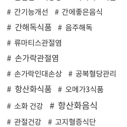
간기능개선
간에좋은음식
간해독식품
음주해독
류마티스관절염
손가락관절염
손가락인대손상
공복혈당관리
항산화식품
오메가3식품
항산화음식
소화 건강
관절건강
고지혈증식단