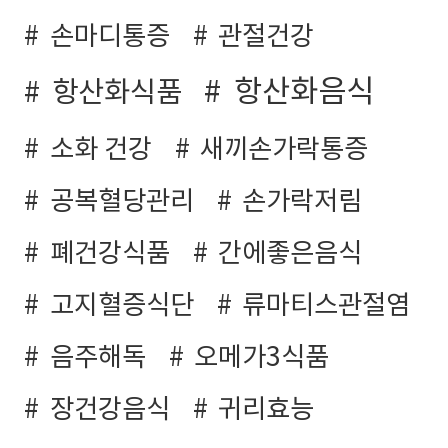
손마디통증
관절건강
항산화음식
항산화식품
소화 건강
새끼손가락통증
공복혈당관리
손가락저림
폐건강식품
간에좋은음식
고지혈증식단
류마티스관절염
음주해독
오메가3식품
장건강음식
귀리효능