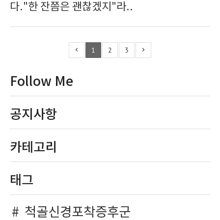
다."한 잔쯤은 괜찮겠지"라..
1
2
3
Follow Me
공지사항
카테고리
태그
척골신경포착증후군