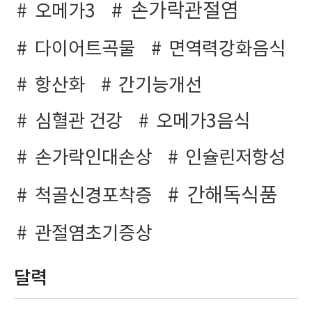
손가락관절염
오메가3
다이어트곡물
면역력강화음식
항산화
간기능개선
심혈관 건강
오메가3음식
손가락인대손상
인슐린저항성
간해독식품
척골신경포착증
관절염초기증상
달력