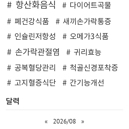
항산화음식
다이어트곡물
폐건강식품
새끼손가락통증
인슐린저항성
오메가3식품
손가락관절염
귀리효능
공복혈당관리
척골신경포착증
고지혈증식단
간기능개선
달력
«
2026/08
»