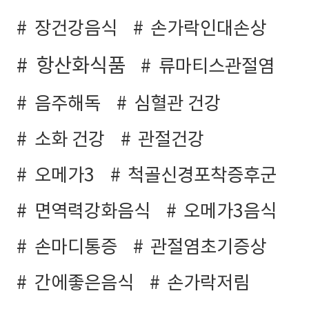
장건강음식
손가락인대손상
항산화식품
류마티스관절염
음주해독
심혈관 건강
소화 건강
관절건강
오메가3
척골신경포착증후군
면역력강화음식
오메가3음식
손마디통증
관절염초기증상
간에좋은음식
손가락저림