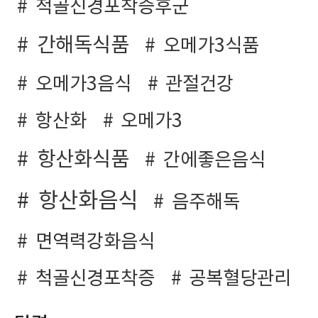
척골신경포착증후군
간해독식품
오메가3식품
오메가3음식
관절건강
항산화
오메가3
항산화식품
간에좋은음식
항산화음식
음주해독
면역력강화음식
척골신경포착증
공복혈당관리