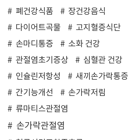
폐건강식품
장건강음식
다이어트곡물
고지혈증식단
손마디통증
소화 건강
관절염초기증상
심혈관 건강
인슐린저항성
새끼손가락통증
간기능개선
손가락저림
류마티스관절염
손가락관절염