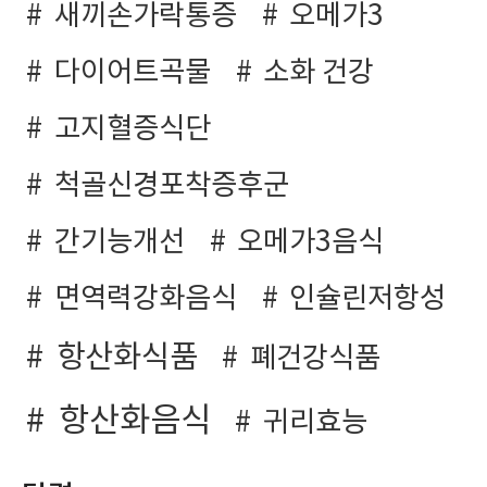
새끼손가락통증
오메가3
다이어트곡물
소화 건강
고지혈증식단
척골신경포착증후군
간기능개선
오메가3음식
면역력강화음식
인슐린저항성
항산화식품
폐건강식품
항산화음식
귀리효능