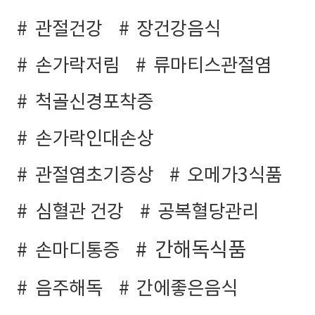
관절건강
장건강음식
손가락저림
류마티스관절염
척골신경포착증
손가락인대손상
관절염초기증상
오메가3식품
심혈관 건강
공복혈당관리
간해독식품
손마디통증
음주해독
간에좋은음식