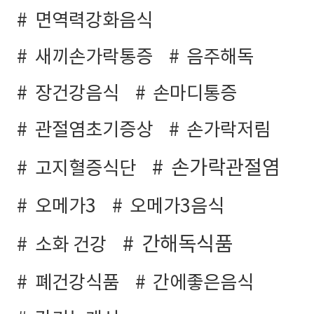
면역력강화음식
새끼손가락통증
음주해독
장건강음식
손마디통증
관절염초기증상
손가락저림
손가락관절염
고지혈증식단
오메가3
오메가3음식
간해독식품
소화 건강
폐건강식품
간에좋은음식