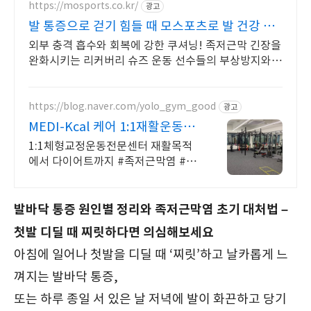
https://mosports.co.kr/
광고
발 통증으로 걷기 힘들 때 모스포츠로 발 건강 회
복
외부 충격 흡수와 회복에 강한 쿠셔닝! 족저근막 긴장을
완화시키는 리커버리 슈즈 운동 선수들의 부상방지와
피로 회복을 돕는 슈즈, 슬리퍼, 클로그, 트레일화 등
https://blog.naver.com/yolo_gym_good
광고
MEDI-Kcal 케어 1:1재활운동전
문센터
1:1체형교정운동전문센터 재활목적
에서 다이어트까지 #족저근막염 #족
저근막염 재활운동 자세교정 수성구
재활 범어동재활 대구재활 대구교정
발바닥 통증 원인별 정리와 족저근막염 초기 대처법 –
첫발 디딜 때 찌릿하다면 의심해보세요
아침에 일어나 첫발을 디딜 때 ‘찌릿’하고 날카롭게 느
껴지는 발바닥 통증,
또는 하루 종일 서 있은 날 저녁에 발이 화끈하고 당기