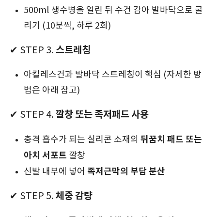
500ml 생수병을 얼린 뒤 수건 감아 발바닥으로 굴
리기 (10분씩, 하루 2회)
스트레칭
✔ STEP 3.
아킬레스건과 발바닥 스트레칭이 핵심 (자세한 방
법은 아래 참고)
깔창 또는 족저패드 사용
✔ STEP 4.
뒤꿈치 패드 또는
충격 흡수가 되는 실리콘 소재의
아치 서포트
깔창
족저근막의 부담 분산
신발 내부에 넣어
체중 감량
✔ STEP 5.