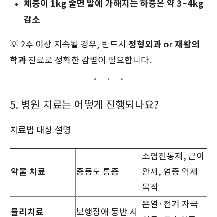
체중이 1kg 줄면 발에 가해지는 하중은 약 3~4kg
감소
정형외과 or 재활의
💡 2주 이상 지속될 경우, 반드시
학과
진료로 정확한 감별이 필요합니다.
5. 병원 치료는 어떻게 진행되나요?
치료법 대상 설명
소염진통제, 근이
약물 치료
중등도 통증
완제, 염증 억제
목적
온열·전기 자극
물리치료
보행장애 동반 시