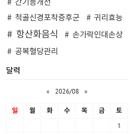
간기능개선
척골신경포착증후군
귀리효능
항산화음식
손가락인대손상
공복혈당관리
달력
«
2026/08
»
일
월
화
수
목
금
토
1