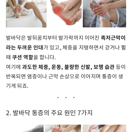
족저근막이
발바닥은 발뒤꿈치부터 발가락까지 이어진
라는 두꺼운 인대
가 있고, 체중을 지탱하면서 걷거나 뛸
쿠션 역할
때
을 합니다.
과도한 체중, 운동, 불량한 신발, 보행 습관
여기에
등이
반복되면 염증이나 근막 손상으로 이어지며 통증이 생
기게 되죠.
2. 발바닥 통증의 주요 원인 7가지