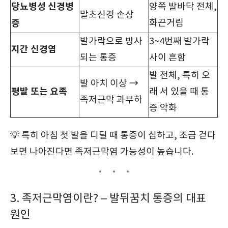
당뇨병성 신경병
양쪽 발바닥 전체,
말초신경 손상
증
화끈거림
발가락으로 방사
3~4번째 발가락
지간 신경염
되는 통증
사이 흔함
발 전체, 특히 오
발 아치 이상 →
평발 또는 요족
래 서 있을 때 통
족저근막 과부하
증 악화
💡 특히 아침 첫 발을 디딜 때 통증이 심하고, 조금 걷다
보면 나아진다면 족저근막염 가능성이 높습니다.
3. 족저근막염이란? – 발뒤꿈치 통증의 대표
원인