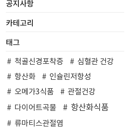
공지사항
카테고리
태그
척골신경포착증
심혈관 건강
항산화
인슐린저항성
오메가3식품
관절건강
항산화식품
다이어트곡물
류마티스관절염