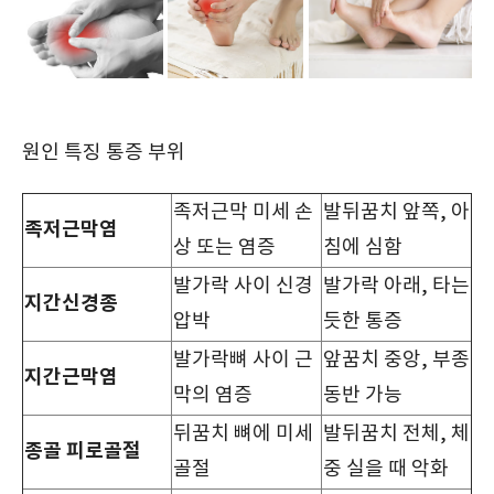
원인 특징 통증 부위
족저근막 미세 손
발뒤꿈치 앞쪽, 아
족저근막염
상 또는 염증
침에 심함
발가락 사이 신경
발가락 아래, 타는
지간신경종
압박
듯한 통증
발가락뼈 사이 근
앞꿈치 중앙, 부종
지간근막염
막의 염증
동반 가능
뒤꿈치 뼈에 미세
발뒤꿈치 전체, 체
종골 피로골절
골절
중 실을 때 악화