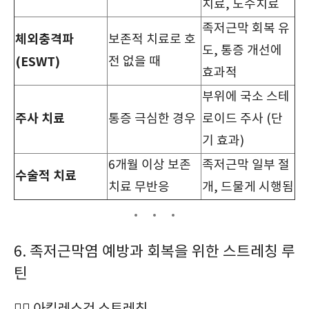
치료, 도수치료
족저근막 회복 유
체외충격파
보존적 치료로 호
도, 통증 개선에
(ESWT)
전 없을 때
효과적
부위에 국소 스테
주사 치료
통증 극심한 경우
로이드 주사 (단
기 효과)
6개월 이상 보존
족저근막 일부 절
수술적 치료
치료 무반응
개, 드물게 시행됨
6. 족저근막염 예방과 회복을 위한 스트레칭 루
틴