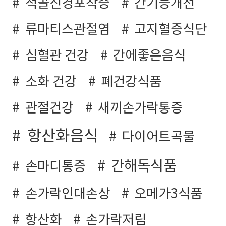
척골신경포착증
간기능개선
류마티스관절염
고지혈증식단
심혈관 건강
간에좋은음식
소화 건강
폐건강식품
관절건강
새끼손가락통증
항산화음식
다이어트곡물
간해독식품
손마디통증
손가락인대손상
오메가3식품
항산화
손가락저림