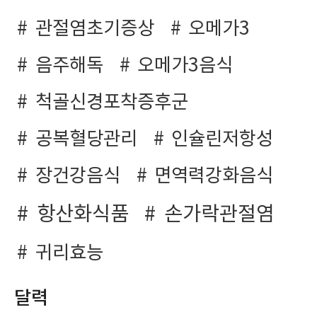
관절염초기증상
오메가3
음주해독
오메가3음식
척골신경포착증후군
공복혈당관리
인슐린저항성
장건강음식
면역력강화음식
항산화식품
손가락관절염
귀리효능
달력