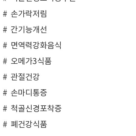
손가락저림
간기능개선
면역력강화음식
오메가3식품
관절건강
손마디통증
척골신경포착증
폐건강식품