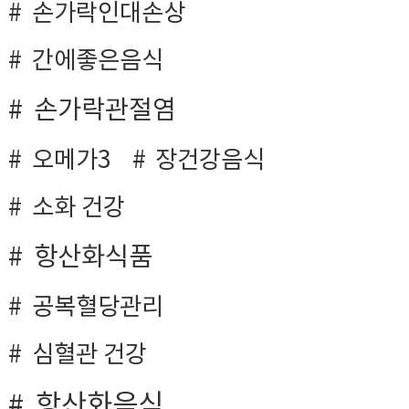
손가락인대손상
간에좋은음식
손가락관절염
오메가3
장건강음식
소화 건강
항산화식품
공복혈당관리
심혈관 건강
항산화음식