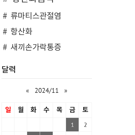
류마티스관절염
항산화
새끼손가락통증
달력
«
2024/11
»
일
월
화
수
목
금
토
1
2