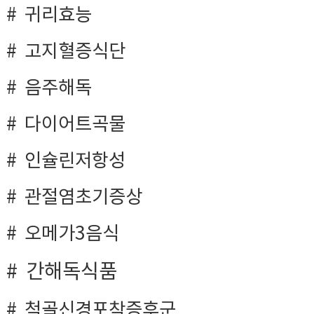
귀리효능
고지혈증식단
음주해독
다이어트곡물
인슐린저항성
관절염초기증상
오메가3음식
간해독식품
척골신경포착증후군