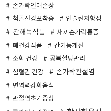
손가락인대손상
척골신경포착증
인슐린저항성
간해독식품
새끼손가락통증
폐건강식품
간기능개선
소화 건강
공복혈당관리
손가락관절염
심혈관 건강
면역력강화음식
관절염초기증상