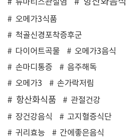
항산화음식
류마티스관절염
오메가3식품
척골신경포착증후군
다이어트곡물
오메가3음식
손마디통증
음주해독
오메가3
손가락저림
항산화식품
관절건강
장건강음식
고지혈증식단
귀리효능
간에좋은음식