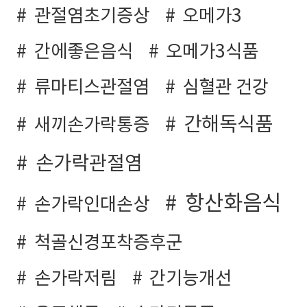
관절염초기증상
오메가3
간에좋은음식
오메가3식품
류마티스관절염
심혈관 건강
간해독식품
새끼손가락통증
손가락관절염
항산화음식
손가락인대손상
척골신경포착증후군
손가락저림
간기능개선