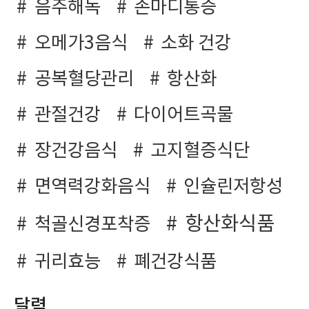
음주해독
손마디통증
오메가3음식
소화 건강
공복혈당관리
항산화
관절건강
다이어트곡물
장건강음식
고지혈증식단
면역력강화음식
인슐린저항성
항산화식품
척골신경포착증
귀리효능
폐건강식품
달력