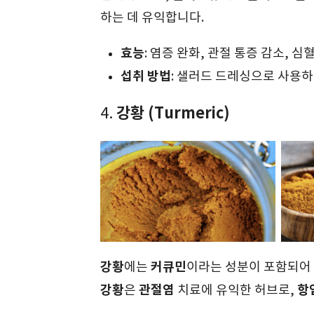
하는 데 유익합니다.
효능
: 염증 완화, 관절 통증 감소, 심
섭취 방법
: 샐러드 드레싱으로 사용하
강황 (Turmeric)
4.
강황
커큐민
에는
이라는 성분이 포함되어
강황
관절염
항
은
치료에 유익한 허브로,