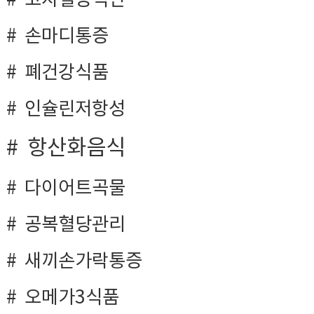
고지혈증식단
손마디통증
폐건강식품
인슐린저항성
항산화음식
다이어트곡물
공복혈당관리
새끼손가락통증
오메가3식품