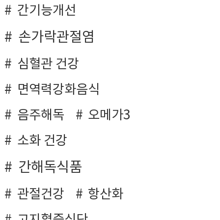
간기능개선
손가락관절염
심혈관 건강
면역력강화음식
음주해독
오메가3
소화 건강
간해독식품
관절건강
항산화