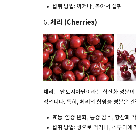
섭취 방법
: 찌거나, 볶아서 섭취
체리 (Cherries)
6.
체리
안토시아닌
는
이라는 항산화 성분이
체리
항염증 성분
관
적입니다. 특히,
의
은
효능
: 염증 완화, 통증 감소, 항산화 
섭취 방법
: 생으로 먹거나, 스무디에