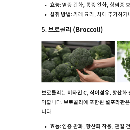
효능
: 염증 완화, 통증 완화, 항염증 
섭취 방법
: 카레 요리, 차에 추가하거
브로콜리 (Broccoli)
5.
브로콜리
비타민 C
식이섬유
항산화 
는
,
,
브로콜리
설포라판
익합니다.
에 포함된
니다.
효능
: 염증 완화, 항산화 작용, 관절 