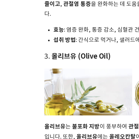
줄이고
관절염 통증
,
을 완화하는 데 도움
다.
효능
: 염증 완화, 통증 감소, 심혈관 
섭취 방법
: 간식으로 먹거나, 샐러드
올리브유 (Olive Oil)
3.
올리브유
불포화 지방
관절
는
이 풍부하여
올리브유
올레오칸탈
입니다. 또한,
에는