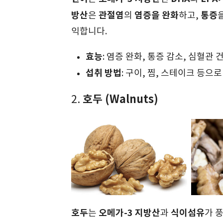
방산
관절염
염증을 완화
통증
은
의
하고,
익합니다.
효능
: 염증 완화, 통증 감소, 심혈관 
섭취 방법
: 구이, 찜, 스테이크 등으로
호두 (Walnuts)
2.
호두
오메가-3 지방산
식이섬유
는
과
가 