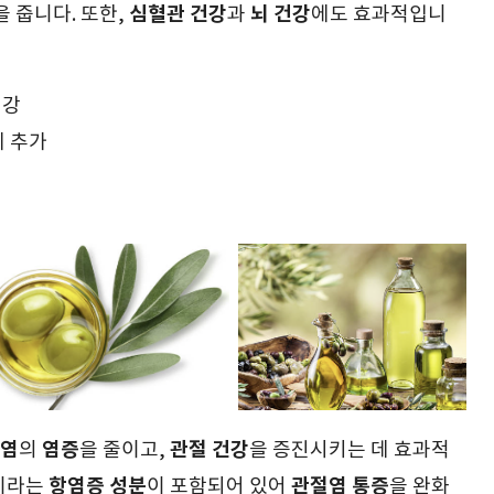
심혈관 건강
뇌 건강
을 줍니다. 또한,
과
에도 효과적입니
건강
에 추가
염
염증
관절 건강
의
을 줄이고,
을 증진시키는 데 효과적
항염증 성분
관절염 통증
이라는
이 포함되어 있어
을 완화