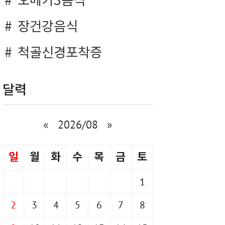
오메가3음식
장건강음식
척골신경포착증
달력
«
2026/08
»
일
월
화
수
목
금
토
1
2
3
4
5
6
7
8