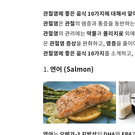
관절염에 좋은 음식 10가지에 대해서 
관절염
관절
은
의 염증과 통증을 동반하는
관절염
약물
물리치료
의 관리에는
과
외
관절염 증상
염증
은
을 완화하고,
을 줄이
관절염에 좋은 음식 10가지
를 소개하고,
연어 (Salmon)
1.
연어
오메가-3 지방산
DHA
EPA
는
인
와