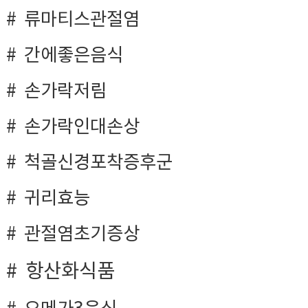
류마티스관절염
간에좋은음식
손가락저림
손가락인대손상
척골신경포착증후군
귀리효능
관절염초기증상
항산화식품