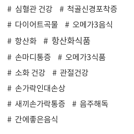
심혈관 건강
척골신경포착증
다이어트곡물
오메가3음식
항산화식품
항산화
손마디통증
오메가3식품
소화 건강
관절건강
손가락인대손상
새끼손가락통증
음주해독
간에좋은음식