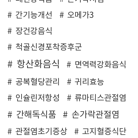
간기능개선
오메가3
장건강음식
척골신경포착증후군
항산화음식
면역력강화음식
공복혈당관리
귀리효능
인슐린저항성
류마티스관절염
간해독식품
손가락관절염
관절염초기증상
고지혈증식단