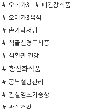
오메가3
폐건강식품
오메가3음식
손가락저림
척골신경포착증
심혈관 건강
항산화식품
공복혈당관리
관절염초기증상
관절건강