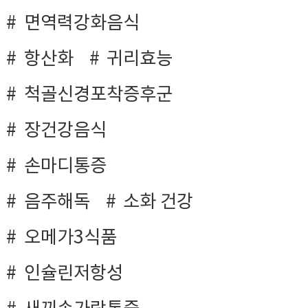
면역력강화음식
항산화
귀리효능
척골신경포착증후군
장건강음식
손마디통증
음주해독
소화 건강
오메가3식품
인슐린저항성