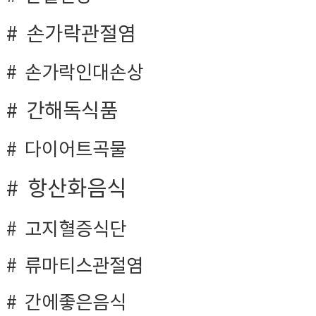
손가락관절염
손가락인대손상
간해독식품
다이어트곡물
항산화음식
고지혈증식단
류마티스관절염
간에좋은음식