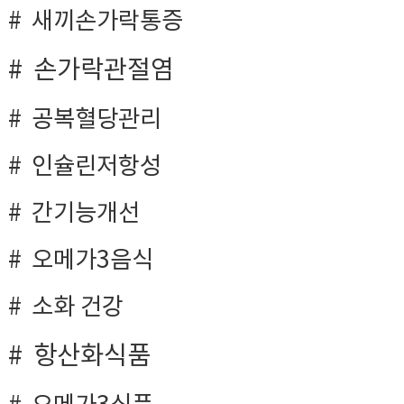
새끼손가락통증
손가락관절염
공복혈당관리
인슐린저항성
간기능개선
오메가3음식
소화 건강
항산화식품