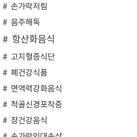
손가락저림
음주해독
항산화음식
고지혈증식단
폐건강식품
면역력강화음식
척골신경포착증
장건강음식
손가락인대손상